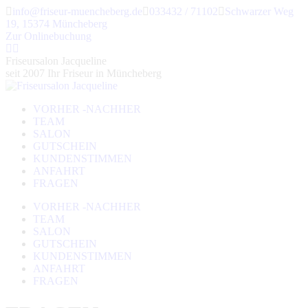
Zum
info@friseur-muencheberg.de
033432 / 71102
Schwarzer Weg
Inhalt
19, 15374 Müncheberg
springen
Zur Onlinebuchung
Facebook
Instagram
page
page
Friseursalon Jacqueline
opens
opens
seit 2007 Ihr Friseur in Müncheberg
in
in
new
new
VORHER -NACHHER
window
window
TEAM
SALON
GUTSCHEIN
KUNDENSTIMMEN
ANFAHRT
FRAGEN
VORHER -NACHHER
TEAM
SALON
GUTSCHEIN
KUNDENSTIMMEN
ANFAHRT
FRAGEN